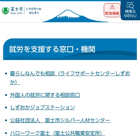
富士市 いただ
検索&
緊急情報
MENU
きへの、はじま
り
就労を支援する窓口・機関
暮らしなんでも相談（ライフサポートセンターしずお
か）
外国人の就労に関する相談窓口
しずおかジョブステーション
公益社団法人 富士市シルバー人材センター
ハローワーク富士（富士公共職業安定所）