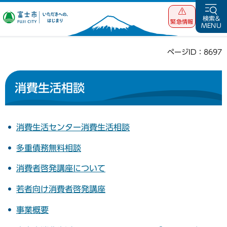
富士市 いただ
検索&
緊急情報
MENU
きへの、はじま
り
ページID：8697
消費生活相談
消費生活センター消費生活相談
多重債務無料相談
消費者啓発講座について
若者向け消費者啓発講座
事業概要