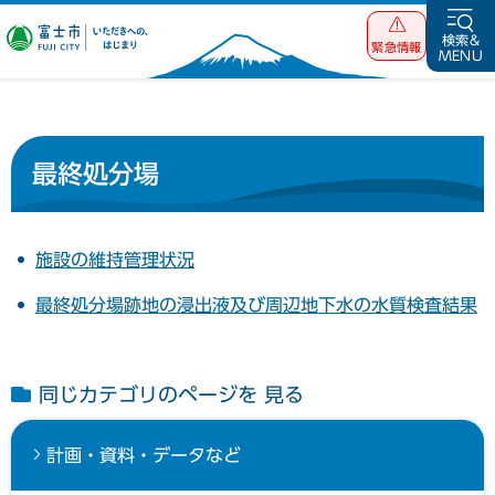
富士市 いただ
検索&
緊急情報
MENU
きへの、はじま
り
最終処分場
施設の維持管理状況
最終処分場跡地の浸出液及び周辺地下水の水質検査結果
同じカテゴリのページを 見る
計画・資料・データなど