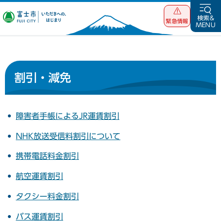
富士市 いただ
検索&
緊急情報
MENU
きへの、はじま
り
割引・減免
障害者手帳によるJR運賃割引
NHK放送受信料割引について
携帯電話料金割引
航空運賃割引
タクシー料金割引
バス運賃割引