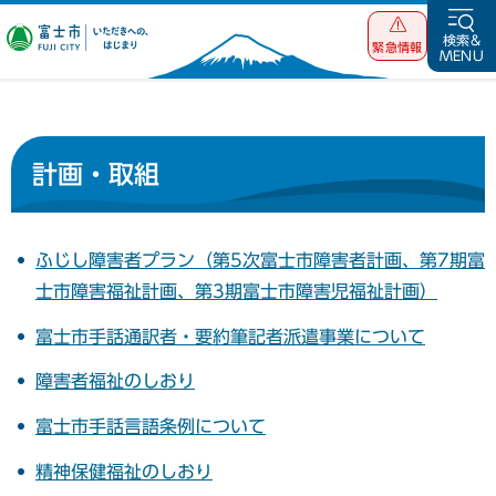
富士市 いただ
検索&
緊急情報
MENU
きへの、はじま
り
計画・取組
ふじし障害者プラン（第5次富士市障害者計画、第7期富
士市障害福祉計画、第3期富士市障害児福祉計画）
富士市手話通訳者・要約筆記者派遣事業について
障害者福祉のしおり
富士市手話言語条例について
精神保健福祉のしおり