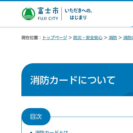
富士市 いただきへの、は
じまり
現在位置：
トップページ
>
防災・安全安心
>
消防
>
消防
消防カードについて
目次
消防カードとは