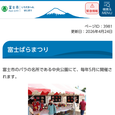
富士市 いただ
検索&
緊急情報
MENU
きへの、はじま
り
ページID：3981
更新日：2026年4月24日
富士ばらまつり
富士市のバラの名所である中央公園にて、毎年5月に開催さ
れます。