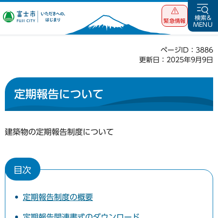
富士市 いただ
検索&
緊急情報
MENU
きへの、はじま
り
ページID：3886
更新日：2025年9月9日
定期報告について
建築物の定期報告制度について
目次
定期報告制度の概要
定期報告関連書式のダウンロード