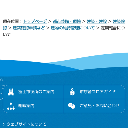
現在位置：
トップページ
>
都市整備・環境
>
建築・建設
>
建築確
認
>
建築確認申請など
>
建物の維持管理について
> 定期報告につ
いて
富士市役所のご案内
市庁舎フロアガイド
組織案内
ご意見・お問い合わせ
ウェブサイトについて