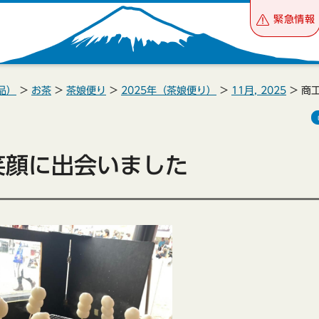
緊急情報
品）
>
お茶
>
茶娘便り
>
2025年（茶娘便り）
>
11月, 2025
> 商
笑顔に出会いました