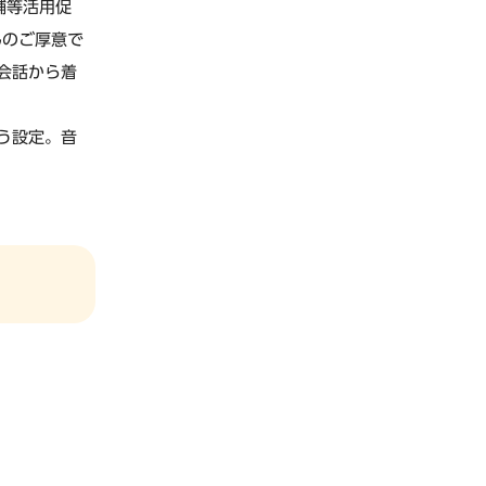
舗等活用促
んのご厚意で
会話から着
う設定。音