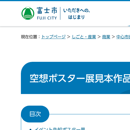
富士市 いただきへの、は
じまり
現在位置：
トップページ
>
しごと・産業
>
商業
>
中心市
空想ポスター展見本作
目次
イベント告知ポスター風