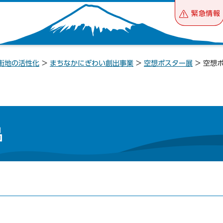
緊急情報
街地の活性化
>
まちなかにぎわい創出事業
>
空想ポスター展
> 空想
品