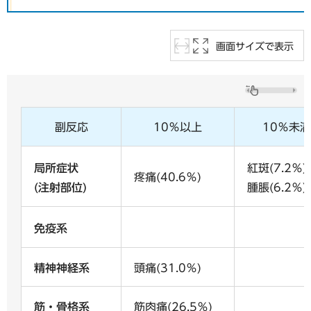
画面サイズで表示
副反応
10％以上
10％未満
局所症状
紅斑(7.2％)
疼痛(40.6％)
(注射部位)
腫脹(6.2％)
免疫系
精神神経系
頭痛(31.0％)
筋・骨格系
筋肉痛(26.5％)