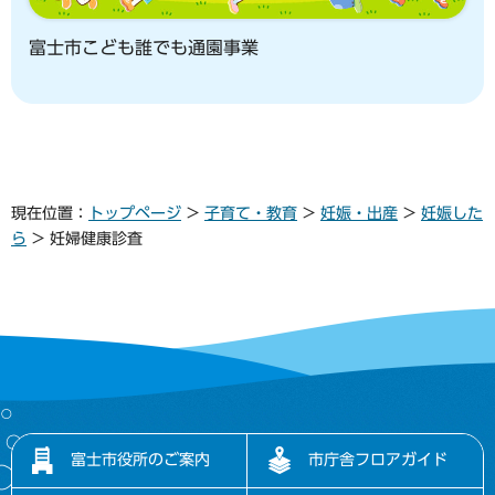
富士市こども誰でも通園事業
現在位置：
トップページ
>
子育て・教育
>
妊娠・出産
>
妊娠した
ら
> 妊婦健康診査
富士市役所のご案内
市庁舎フロアガイド