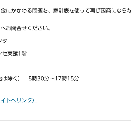
お金にかかわる問題を、家計表を使って再び困窮になら
ーへお問合せください。
ンター
ンセ東館1階
は除く） 8時30分～17時15分
サイトへリンク）