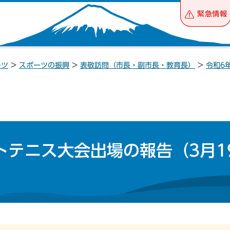
緊急情報
ーツ
>
スポーツの振興
>
表敬訪問（市長・副市長・教育長）
>
令和6
トテニス大会出場の報告（3月1