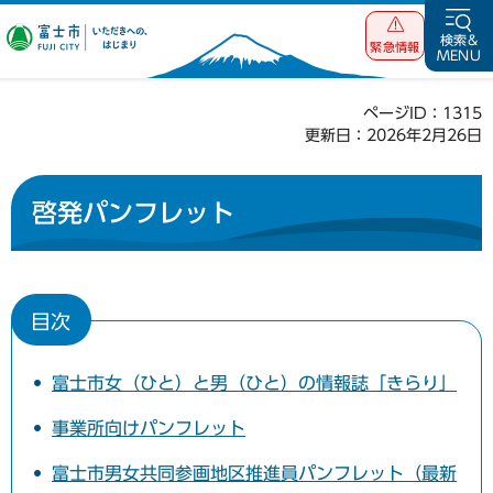
富士市 いただ
検索&
緊急情報
MENU
きへの、はじま
り
ページID：1315
更新日：2026年2月26日
啓発パンフレット
目次
富士市女（ひと）と男（ひと）の情報誌「きらり」
事業所向けパンフレット
富士市男女共同参画地区推進員パンフレット（最新