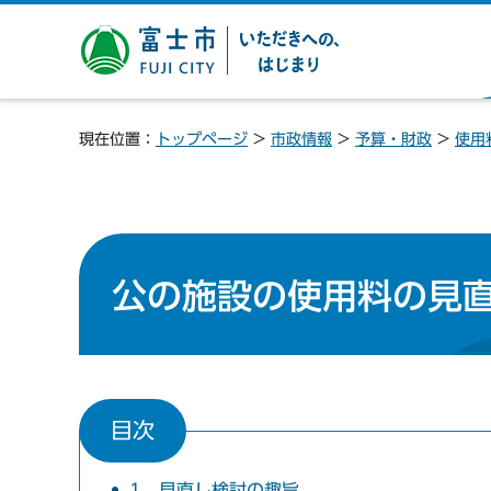
富士市 いただきへの、は
じまり
現在位置：
トップページ
>
市政情報
>
予算・財政
>
使用
公の施設の使用料の見
目次
1 見直し検討の趣旨