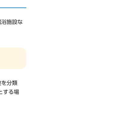
温浴施設な
設を分類
とする場