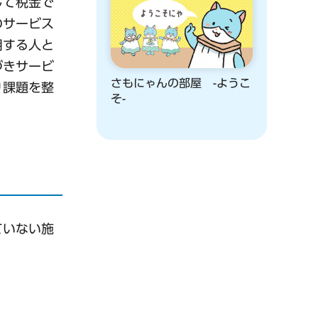
して税金で
のサービス
用する人と
づきサービ
さもにゃんの部屋 -ようこ
り課題を整
そ-
ていない施