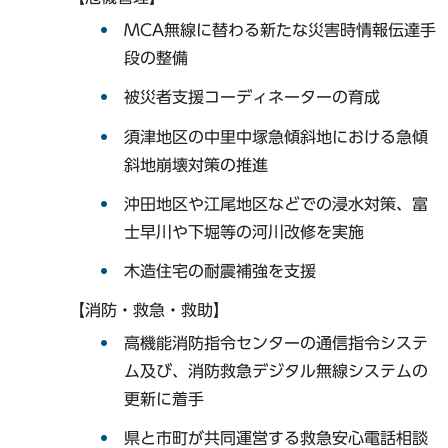
MCA無線に替わる新たな災害時情報伝達手
段の整備
被災者支援コーディネーターの育成
須津地区の中里中塚急傾斜地における急傾
斜地崩壊対策の推進
沖田地区や江尾地区などでの浸水対策、富
士早川や下堀等の河川改修を実施
木造住宅の耐震補強を支援
【消防・救急・救助】
高機能消防指令センターの通信指令システ
ム及び、消防救急デジタル無線システムの
更新に着手
県と市町が共同運営する救急安心電話相談