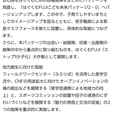
安心感をはぐくむための各種施策をまとめたパッケージを
見直し、「はぐくむFUJIこども未来パッケージ2・0」へバ
ージョンアップします。この中で、子育てしやすいまちと
してのイメージアップを図るとともに、若手職員による緊
急タスクフォースを新たに設置し、具体的な取組につなげ
ます。
さらに、本パッケージの出会い・結婚期、妊娠・出産期の
施策の中から重点的に取り組むものを、はぐくむFUJI「ス
トップ!!少子化」大作戦として展開します。
地方創生に向けた取組
フィールドワークセンター「ふらりば」を活用した産学交
流や、CNFの用途拡大に向けたオープンイノベーションの
場の創出などを展開する「産学官連携による地域力の向
上」と、スポーツコミッションの設置や田子の浦港のにぎ
わいづくりなどを展開する「魅力の発信と交流の促進」の2
つの施策を重点的に実施します。