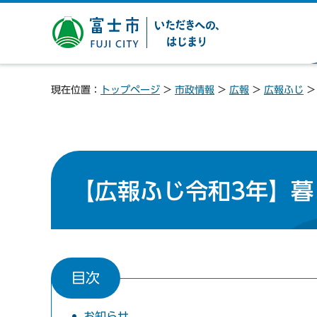
富士市 いただきへの、は
じまり
現在位置：
トップページ
>
市政情報
>
広報
>
広報ふじ
【広報ふじ令和3年】暮
目次
お知らせ