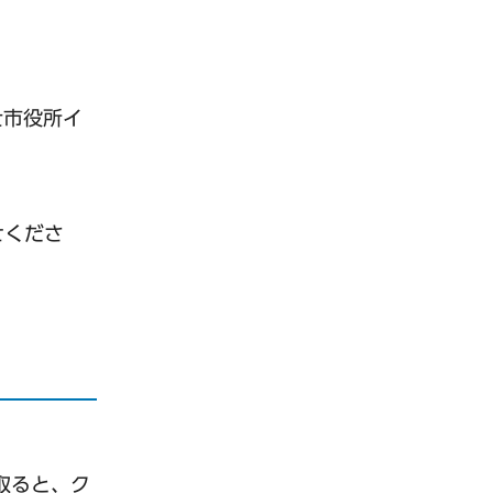
士市役所イ
せくださ
取ると、ク