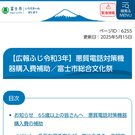
富士市 いただ
検索&
緊急情報
MENU
きへの、はじま
り
ページID：6255
更新日：2025年5月15日
【広報ふじ令和3年】悪質電話対策機
器購入費補助／富士市総合文化祭
目次
お知らせ 65歳以上の皆さんへ 悪質電話対策機器
購入費の補助