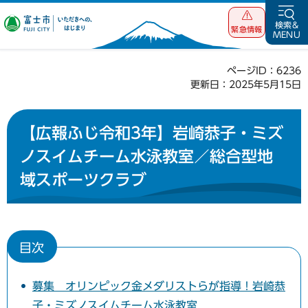
富士市 いただ
検索&
緊急情報
MENU
きへの、はじま
り
ページID：6236
更新日：2025年5月15日
【広報ふじ令和3年】岩崎恭子・ミズ
ノスイムチーム水泳教室／総合型地
域スポーツクラブ
目次
募集 オリンピック金メダリストらが指導！岩崎恭
子・ミズノスイムチーム水泳教室