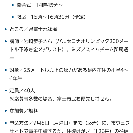
開会式 14時45分〜
教室 15時〜16時30分（予定）
ところ／県富士水泳場
講師／岩崎恭子さん（バルセロナオリンピック200メー
トル平泳ぎ金メダリスト）、ミズノスイムチーム所属選
手
対象／25メートル以上の泳力がある県内在住の小学4～
6年生
定員／40人
※応募者多数の場合、富士市民を優先し抽せん。
参加費／無料
申込方法／9月6日（月曜日）まで（必着）に、市ウェブ
サイトで電子申請するか、往復はがき（126円）の往信