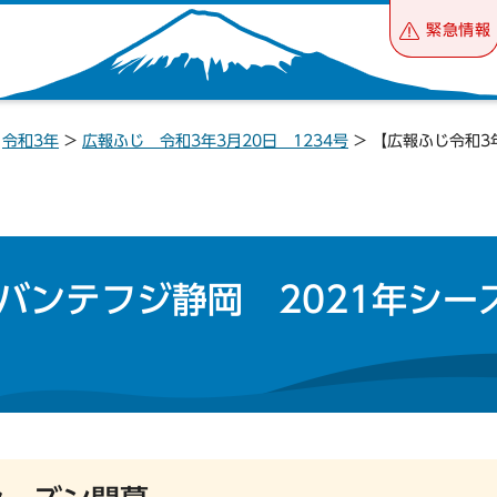
緊急情報
>
令和3年
>
広報ふじ 令和3年3月20日 1234号
> 【広報ふじ令和3
バンテフジ静岡 2021年シー