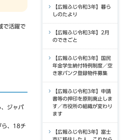
【広報ふじ令和3年】暮ら
しのたより
域で活躍で
【広報ふじ令和3年】2月
のできごと
【広報ふじ令和3年】国民
年金学生納付特例制度／空
き家バンク登録物件募集
【広報ふじ令和3年】申請
書等の押印を原則廃止しま
す／市役所の組織が変わり
る、ジャパ
ます
ら、18チ
【広報ふじ令和3年】富士
市に移住した人、これから