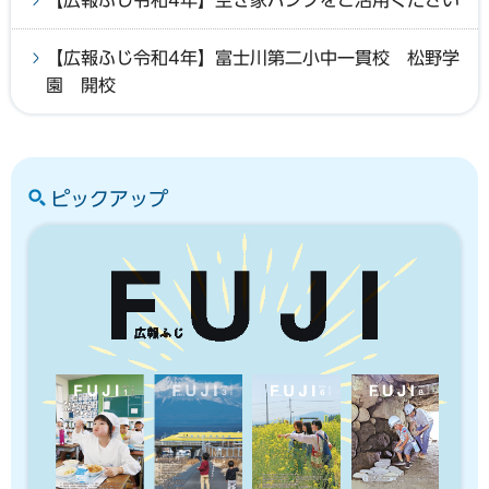
【広報ふじ令和4年】空き家バンクをご活用ください
【広報ふじ令和4年】富士川第二小中一貫校 松野学
園 開校
ピックアップ