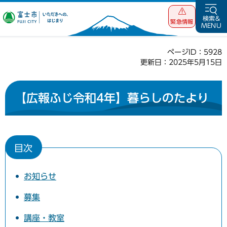
富士市 いただ
検索&
緊急情報
MENU
きへの、はじま
り
ページID：5928
更新日：2025年5月15日
【広報ふじ令和4年】暮らしのたより
目次
お知らせ
募集
講座・教室