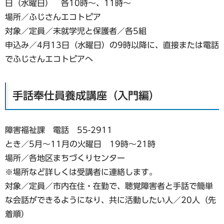
日（水曜日） 各10時～、11時～
場所／ふじさんエコトピア
対象／定員／未就学児と保護者／各5組
申込み／4月13日（水曜日）の9時以降に、直接または電話
でふじさんエコトピアへ
手話奉仕員養成講座（入門編）
障害福祉課 電話 55-2911
とき／5月～11月の火曜日 19時～21時
場所／各地区まちづくりセンター
※場所など詳しくは受講者に連絡します。
対象／定員／市内在住・在勤で、聴覚障害者と手話で簡単
な会話ができるようになり、共に活動したい人／20人（先
着順）