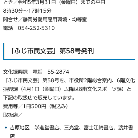
とき／令和5年3月31日（金曜日）までの平日
8時30分～17時15分
問合せ／静岡労働局雇用環境・均等室
電話 054-252-5310
「ふじ市民文芸」第58号発刊
文化振興課 電話 55-2874
「ふじ市民文芸」第58号を、市役所2階総合案内、6階文化
振興課（4月1日（金曜日）以降は8階文化スポーツ課）と
下記の取扱店で販売しています。
費用等／1冊500円（税込み）
取扱店／
吉原地区 学進堂書店、三光堂、富士江崎書店、渡井書
店