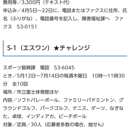
費用等／3,300円（テキスト代）
申込み／4月5日～22日に、電話またはファクスに住所、氏
名（ふりがな）、電話番号を記入し、障害福祉課へ ファ
クス 53-0151
S-1（エスワン）★チャレンジ
スポーツ振興課 電話 53-6045
とき／5月12日～7月14日の毎週木曜日 10時～11時30
分 全10回
場所／市立富士体育館ほか
内容／ソフトバレーボール、ファミリーバドミントン、グ
ラウンドゴルフ、パークゴルフ、テニス、ダーツ、なぎな
た、卓球、インディアカ、ビーチボール
対象／定員／30人（応募者多数の場合、抽せん）