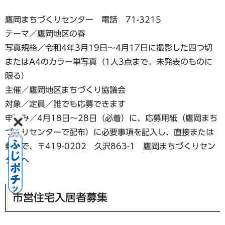
鷹岡まちづくりセンター 電話 71-3215
テーマ／鷹岡地区の春
写真規格／令和4年3月19日〜4月17日に撮影した四つ切
またはA4のカラー単写真（1人3点まで。未発表のものに
限る）
主催／鷹岡地区まちづくり協議会
対象／定員／誰でも応募できます
申込み／4月18日～28日（必着）に、応募用紙（鷹岡まち
づくりセンターで配布）に必要事項を記入し、直接または
郵送で、〒419-0202 久沢863-1 鷹岡まちづくりセン
ターへ
市営住宅入居者募集