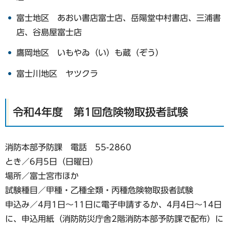
富士地区 あおい書店富士店、岳陽堂中村書店、三浦書
店、谷島屋富士店
鷹岡地区 いもやゐ（い）も蔵（ぞう）
富士川地区 ヤツクラ
令和4年度 第1回危険物取扱者試験
消防本部予防課 電話 55-2860
とき／6月5日（日曜日）
場所／富士宮市ほか
試験種目／甲種・乙種全類・丙種危険物取扱者試験
申込み／4月1日〜11日に電子申請するか、4月4日〜14日
に、申込用紙（消防防災庁舎2階消防本部予防課で配布）に