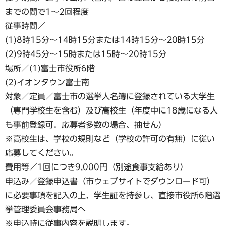
までの間で1〜2回程度
従事時間／
(1)8時15分〜14時15分または14時15分〜20時15分
(2)9時45分〜15時または15時～20時15分
場所／(1)富士市役所6階
(2)イオンタウン富士南
対象／定員／富士市の選挙人名簿に登録されている大学生
（専門学校生を含む）及び高校生（年度中に18歳になる人
も事前登録可。応募者多数の場合、抽せん）
※高校生は、学校の規則など（学校の許可の有無）に従い
応募してください。
費用等／1回につき9,000円（別途食事支給あり）
申込み／登録申込書（市ウェブサイトでダウンロード可）
に必要事項を記入の上、学生証を持参し、直接市役所6階選
挙管理委員会事務局へ
※申込時に従事内容を説明します。