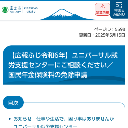
富士市 いただ
検索&
緊急情報
MENU
きへの、はじま
り
ページID：5598
更新日：2025年5月15日
【広報ふじ令和6年】ユニバーサル就
労支援センターにご相談ください／
国民年金保険料の免除申請
目次
お知らせ 仕事や生活で、困り事はありませんか
ユニバーサル就労支援センター