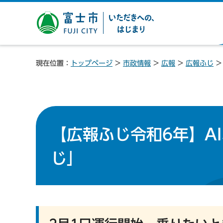
富士市 いただきへの、は
じまり
現在位置：
トップページ
>
市政情報
>
広報
>
広報ふじ
【広報ふじ令和6年】A
じ」