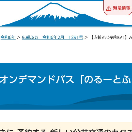
緊急情報
>
令和6年
>
広報ふじ 令和6年2月 1291号
> 【広報ふじ令和6年】
Iオンデマンドバス「のるーとふ