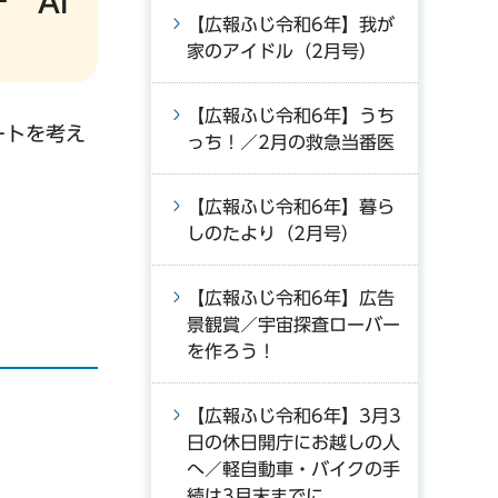
 AI
【広報ふじ令和6年】我が
家のアイドル（2月号）
【広報ふじ令和6年】うち
ートを考え
っち！／2月の救急当番医
【広報ふじ令和6年】暮ら
しのたより（2月号）
【広報ふじ令和6年】広告
景観賞／宇宙探査ローバー
を作ろう！
【広報ふじ令和6年】3月3
日の休日開庁にお越しの人
へ／軽自動車・バイクの手
続は3月末までに