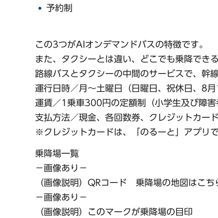
予約制
この3つがAIオンデマンドバスの特徴です。
また、タクシーとは違い、どこでも乗降でき
路線バスとタクシーの中間のサービスで、幹
運行日時／月〜土曜日（日曜日、祝休日、8月1
運賃／1乗車300円の定額制（小学生及び障
支払方法／現金、各回数券、クレジットカー
※クレジットカードは、「のるーと」アプリ
乗降場一覧
−画像あり−
（画像説明）QRコード 乗降場の地図はこち
−画像あり−
（画像説明）このマークが乗降場の目印