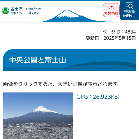
富士市 いただ
検索&
緊急情報
MENU
きへの、はじま
り
ページID：4834
更新日：2025年5月15日
中央公園と富士山
画像をクリックすると、大きい画像が表示されます。
（JPG：26,923KB）