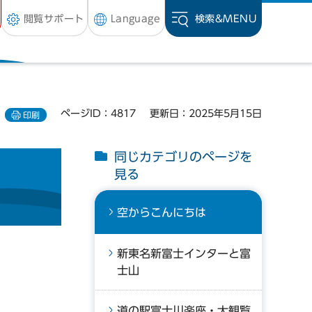
閲覧サポート
Language
検索&
MENU
ページID：4817
更新日：2025年5月15日
印刷
同じカテゴリのページを
見る
空からこんにちは
新東名新富士インターと富
士山
道の駅富士川楽座・大観覧