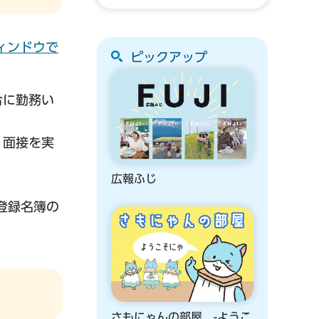
ィンドウで
ピックアップ
合に勤務い
、面接を実
広報ふじ
登録名簿の
さもにゃんの部屋 -ようこ