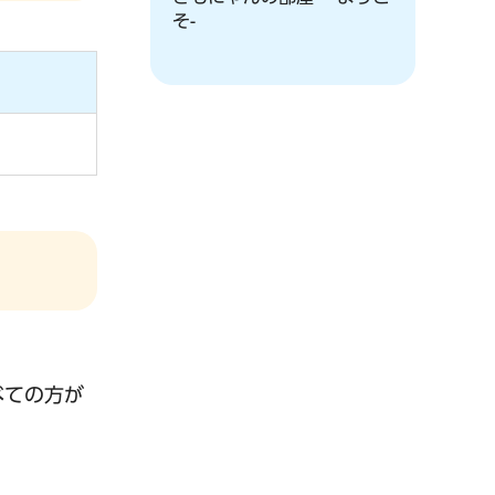
そ-
べての方が