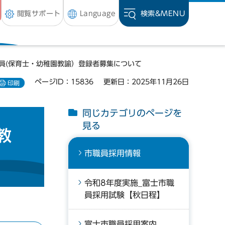
閲覧サポート
Language
検索&
MENU
職員(保育士・幼稚園教諭）登録者募集について
ページID：15836
更新日：2025年11月26日
印刷
同じカテゴリのページを
見る
教
市職員採用情報
令和8年度実施_富士市職
員採用試験【秋日程】
富士市職員採用案内