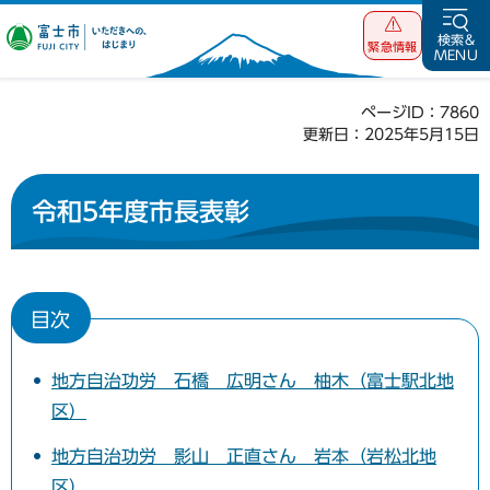
富士市 いただ
検索&
緊急情報
MENU
きへの、はじま
り
ページID：7860
更新日：2025年5月15日
令和5年度市長表彰
目次
地方自治功労 石橋 広明さん 柚木（富士駅北地
区）
地方自治功労 影山 正直さん 岩本（岩松北地
区）