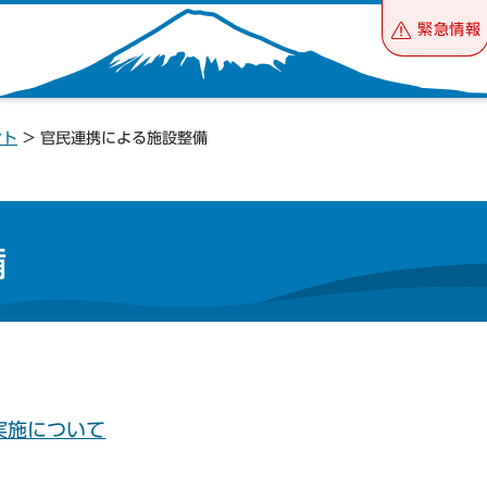
緊急情報
ント
> 官民連携による施設整備
備
実施について