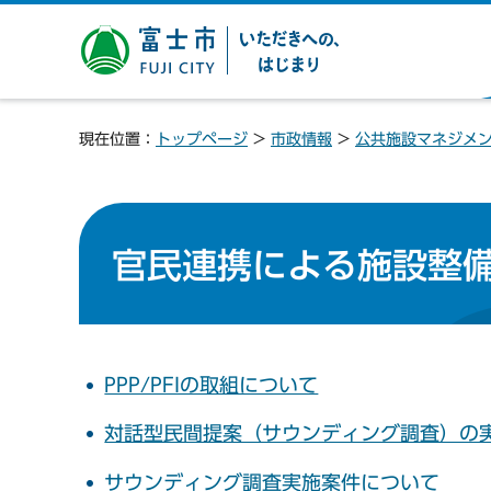
富士市 いただきへの、は
じまり
現在位置：
トップページ
>
市政情報
>
公共施設マネジメ
官民連携による施設整
PPP/PFIの取組について
対話型民間提案（サウンディング調査）の
サウンディング調査実施案件について