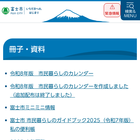
富士市 いただ
検索&
緊急情報
MENU
きへの、はじま
り
冊子・資料
令和8年版 市民暮らしのカレンダー
令和8年版 市民暮らしのカレンダーを作成しました
（追加配布は終了しました）
富士市ミニミニ情報
富士市 市民暮らしのガイドブック2025（令和7年版）
私の便利帳