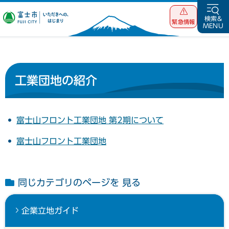
富士市 いただ
検索&
緊急情報
MENU
きへの、はじま
り
工業団地の紹介
富士山フロント工業団地 第2期について
富士山フロント工業団地
同じカテゴリのページを 見る
企業立地ガイド