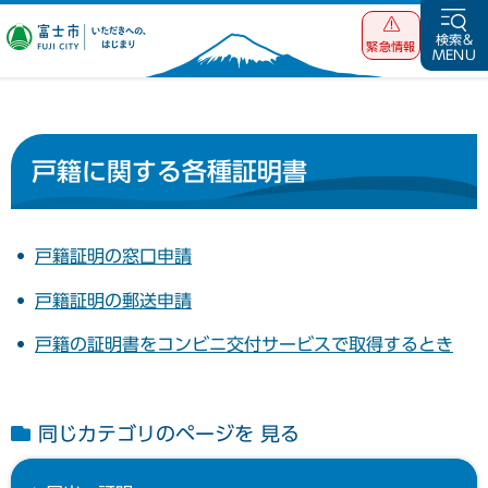
富士市 いただ
検索&
緊急情報
MENU
きへの、はじま
り
戸籍に関する各種証明書
戸籍証明の窓口申請
戸籍証明の郵送申請
戸籍の証明書をコンビニ交付サービスで取得するとき
同じカテゴリのページを 見る