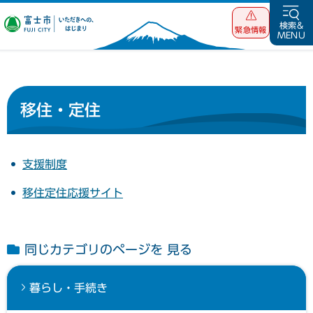
富士市 いただ
検索&
緊急情報
MENU
きへの、はじま
り
移住・定住
支援制度
移住定住応援サイト
同じカテゴリのページを 見る
暮らし・手続き