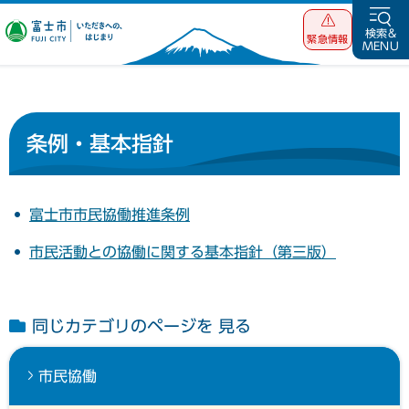
富士市 いただ
検索&
緊急情報
MENU
きへの、はじま
り
条例・基本指針
富士市市民協働推進条例
市民活動との協働に関する基本指針（第三版）
同じカテゴリのページを 見る
市民協働