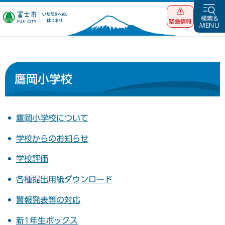
富士市 いただ
検索&
緊急情報
MENU
きへの、はじま
り
鷹岡小学校
鷹岡小学校について
学校からのお知らせ
学校評価
各種提出用紙ダウンロード
警報発表等の対応
新1年生ボックス