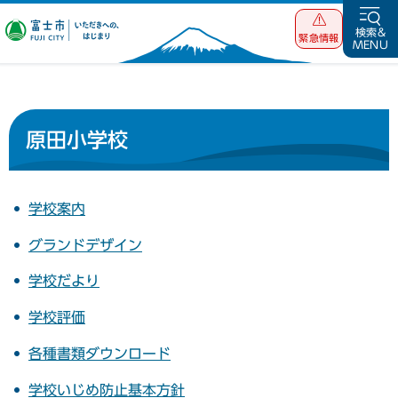
富士市 いただ
検索&
緊急情報
MENU
きへの、はじま
り
原田小学校
学校案内
グランドデザイン
学校だより
学校評価
各種書類ダウンロード
学校いじめ防止基本方針