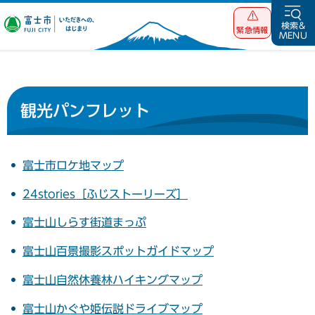
富士市 いただ
検索&
緊急情報
MENU
きへの、はじま
り
観光パンフレット
富士市ロケ地マップ
24stories［ふじストーリーズ］
富士山しらす街道まっぷ
富士山百景撮影スポットガイドマップ
富士山自然休養林ハイキングマップ
富士山かぐや姫伝説ドライブマップ