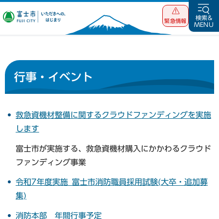
富士市 いただ
検索&
緊急情報
MENU
きへの、はじま
り
行事・イベント
救急資機材整備に関するクラウドファンディングを実施
します
富士市が実施する、救急資機材購入にかかわるクラウド
ファンディング事業
令和7年度実施_富士市消防職員採用試験(大卒・追加募
集)
消防本部 年間行事予定