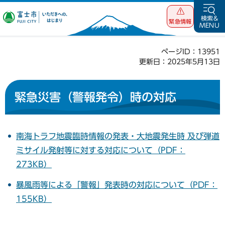
富士市 いただ
検索&
緊急情報
MENU
きへの、はじま
り
ページID：13951
更新日：2025年5月13日
緊急災害（警報発令）時の対応
南海トラフ地震臨時情報の発表・大地震発生時 及び弾道
ミサイル発射等に対する対応について（PDF：
273KB）
暴風雨等による「警報」発表時の対応について（PDF：
155KB）