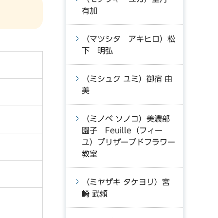
有加
（マツシタ アキヒロ）松
下 明弘
（ミシュク ユミ）御宿 由
美
（ミノベ ソノコ）美濃部
園子 Feuille（フィー
ユ）プリザーブドフラワー
教室
（ミヤザキ タケヨリ）宮
崎 武頼