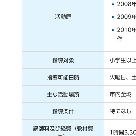
200
活動歴
200
201
作
小学生以
指導対象
火曜日、
指導可能日時
市内全域
主な活動場所
特になし
指導条件
講師料及び経費（教材費
1時間3,