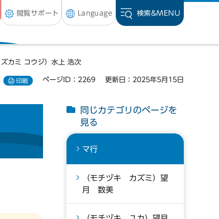
閲覧サポート
Language
検索&
MENU
ミズカミ コウジ）水上 浩次
ページID：2269
更新日：2025年5月15日
印刷
同じカテゴリのページを
見る
マ行
（モチヅキ カズミ）望
月 数美
（モチヅキ ユカ）望月