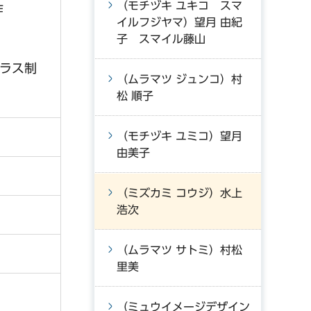
（モチヅキ ユキコ スマ
作
イルフジヤマ）望月 由紀
子 スマイル藤山
グラス制
（ムラマツ ジュンコ）村
松 順子
（モチヅキ ユミコ）望月
由美子
（ミズカミ コウジ）水上
浩次
（ムラマツ サトミ）村松
里美
（ミュウイメージデザイン