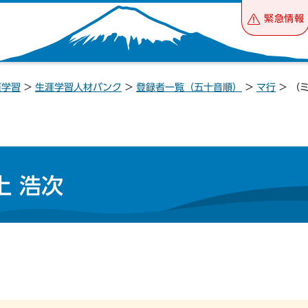
緊急情報
涯学習
>
生涯学習人材バンク
>
登録者一覧（五十音順）
>
マ行
> （
上 浩次