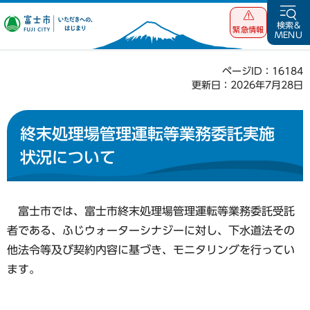
富士市 いただ
検索&
緊急情報
MENU
きへの、はじま
り
ページID：16184
更新日：2026年7月28日
終末処理場管理運転等業務委託実施
状況について
富士市では、富士市終末処理場管理運転等業務委託受託
者である、ふじウォーターシナジーに対し、下水道法その
他法令等及び契約内容に基づき、モニタリングを行ってい
ます。