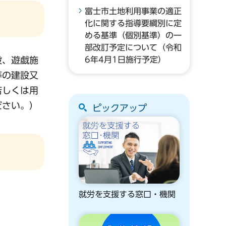
富士市土地利用事業の適正
化に関する指導要綱別に定
める基準（個別基準）の一
部改訂予定について（令和
設、遊戯施
6年4月1日施行予定）
等の建設又
若しくは用
ださい。）
ピックアップ
就労を支援する窓口・機関