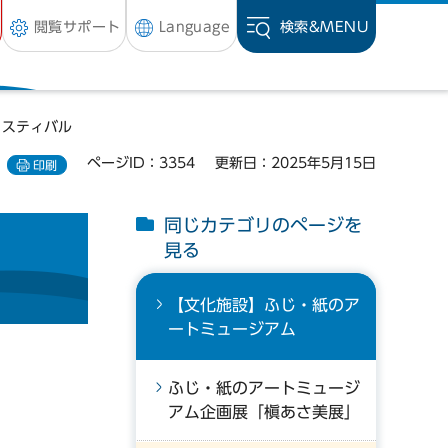
閲覧サポート
Language
検索&
MENU
ェスティバル
ページID：3354
更新日：2025年5月15日
印刷
同じカテゴリのページを
見る
【文化施設】ふじ・紙のア
ートミュージアム
ふじ・紙のアートミュージ
アム企画展「槇あさ美展」