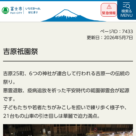
富士市 いただ
検索&
緊急情報
MENU
きへの、はじま
り
ページID：7433
更新日：2026年5月7日
吉原祇園祭
吉原25町、6つの神社が連合して行われる吉原一の伝統の
祭り。
悪霊退散、疫病追放を祈った平安時代の祗園御霊会が起源
です。
子どもたちや若者たちがみこしを担いで練り歩く様子や、
21台もの山車の引き回しは華麗で迫力満点。