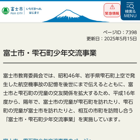
富士市 いただ
検索&
緊急情報
MENU
きへの、はじま
り
ページID：7398
更新日：2025年5月15日
富士市・雫石町少年交流事業
富士市教育委員会では、昭和46年、岩手県雫石町上空で発
生した航空機事故の記憶を後世にまで伝えるとともに、富
士市と雫石町の児童の交友関係を拡大するため、平成16年
度から、隔年で、富士市の児童が雫石町を訪れたり、雫石
町の児童が富士市を訪れたりと、相互の市町を訪問し合う
「富士市・雫石町少年交流事業」を実施しています。