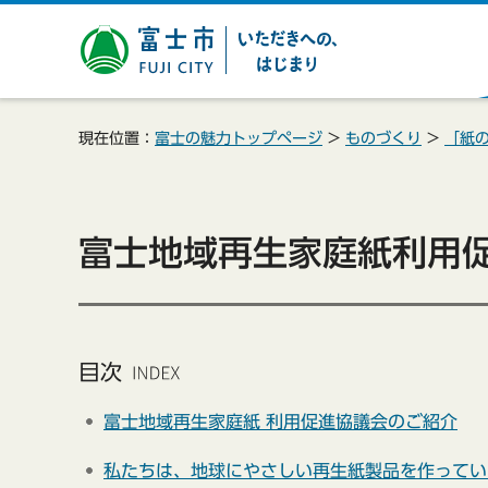
富士市 いただきへの、は
じまり
現在位置：
富士の魅力トップページ
>
ものづくり
>
「紙
富士地域再生家庭紙利用
目次
富士地域再生家庭紙 利用促進協議会のご紹介
私たちは、地球にやさしい再生紙製品を作ってい