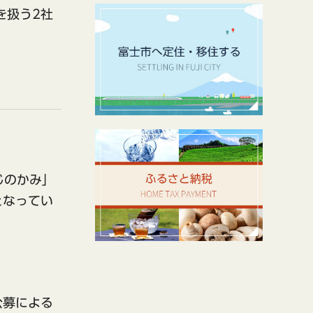
を扱う2社
じのかみ」
となってい
公募による