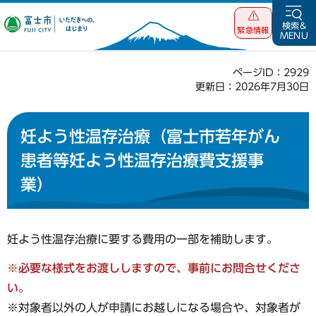
富士市 いただ
検索&
緊急情報
MENU
きへの、はじま
り
ページID：2929
更新日：2026年7月30日
妊よう性温存治療（富士市若年がん
患者等妊よう性温存治療費支援事
業）
妊よう性温存治療に要する費用の一部を補助します。
※必要な様式をお渡ししますので、事前にお問合せくださ
い。
※対象者以外の人が申請にお越しになる場合や、対象者が