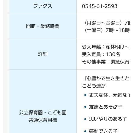
ファクス
0545-61-2593
（月曜日～金曜日）7時
開館・業務時間
（土曜日）7時～18時
受入年齢：産休明け～
詳細
受入定員：130名
その他事業：緊急保育サ
『心豊かで生き生きと
こども達が
丈夫な体、元気な子
友達とあそぶ子
公立保育園・こども園
思いやりのある子
共通保育目標
感動できる子