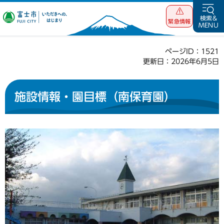
富士市 いただ
検索&
緊急情報
MENU
きへの、はじま
り
ページID：1521
更新日：2026年6月5日
施設情報・園目標（南保育園）