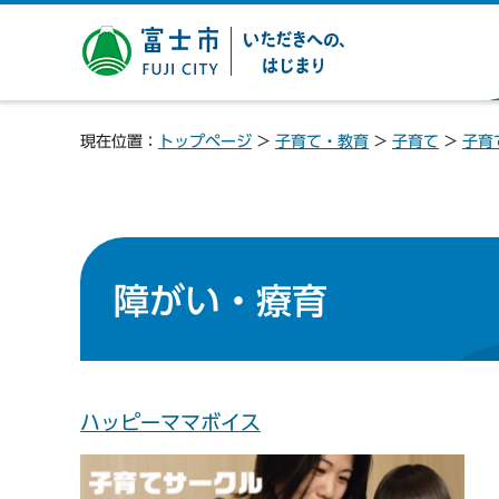
富士市 いただきへの、は
じまり
現在位置：
トップページ
>
子育て・教育
>
子育て
>
子育
障がい・療育
ハッピーママボイス